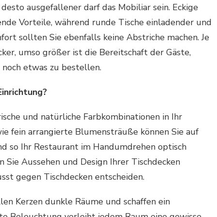
sto ausgefallener darf das Mobiliar sein. Eckige
ende Vorteile, während runde Tische einladender und
fort sollten Sie ebenfalls keine Abstriche machen. Je
er, umso größer ist die Bereitschaft der Gäste,
t noch etwas zu bestellen.
inrichtung?
ische und natürliche Farbkombinationen in Ihr
ie fein arrangierte Blumensträuße können Sie auf
d so Ihr Restaurant im Handumdrehen optisch
n Sie Aussehen und Design Ihrer Tischdecken
sst gegen Tischdecken entscheiden.
llen Kerzen dunkle Räume und schaffen ein
kte Beleuchtung verleiht jedem Raum eine gewisse